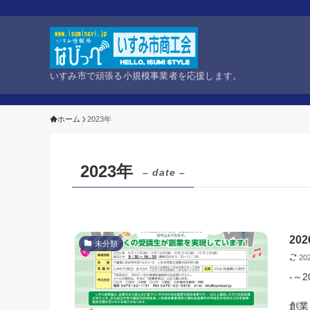
いすみ市で頑張る小規模事業者を応援します。
ホーム
2023年
2023年
– date –
20
未分類
20
-～
創業