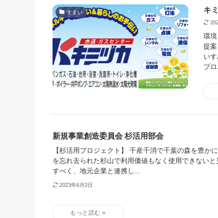
キ
すまい
20
環境
提案
いす
プロ
新規事業創造委員会 杉活用部会
【杉活用プロジェクト】 千産千消で千葉の森を豊かに
を忘れ去られた杉山で利用価値もなく使用できないと
すべく、地元企業と連携し...
2023年6月2日