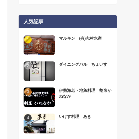
人気記事
マルキン (有)志村水産
ダイニングバル ちょいす
伊勢海老・地魚料理 割烹か
ねなか
いけす料理 あき