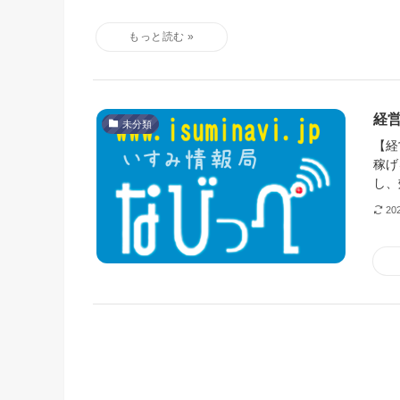
経
未分類
【経
稼げ
し、
20