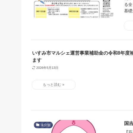
る全
基礎
いすみ市マルシェ運営事業補助金の令和8年度
ます
2026年5月13日
国
未分類
【百