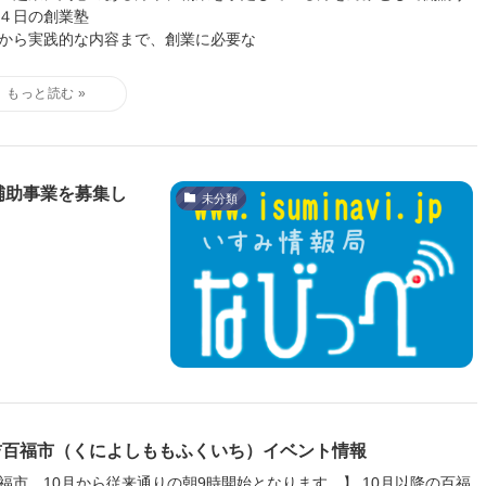
４日の創業塾
から実践的な内容まで、創業に必要な
補助事業を募集し
未分類
吉百福市（くによしももふくいち）イベント情報
福市 10月から従来通りの朝9時開始となります 】 10月以降の百福