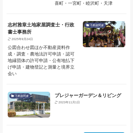
喜町・一宮町・睦沢町・天津
志村雅章土地家屋調査士・行政
不動産関連
書士事務所
2025年9月24日
公図合わせ図ほか不動産資料作
成・調査・農地法許可申請・認可
地縁団体の許可申請・公有地払下
げ申請・建物登記と測量と境界立
会い
プレジャーガーデン＆リビング
不動産関連
2023年11月1日