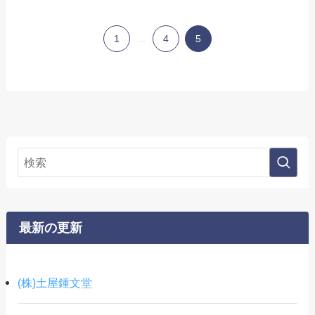
1
...
4
5
最新の更新
(株)土屋鍾文堂