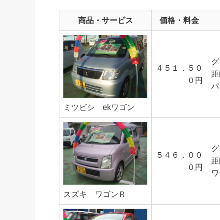
商品・サービス
価格・料金
グ
４５１，５０
距
０円
パ
ミツビシ ekワゴン
グ
５４６，００
距
０円
ワ
スズキ ワゴンＲ