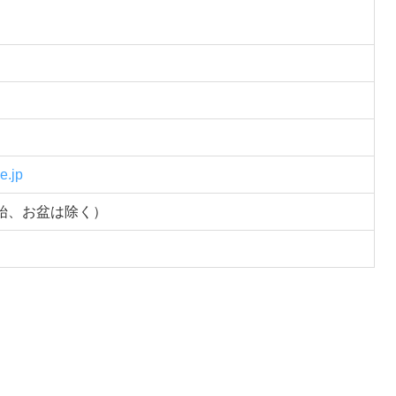
e.jp
始、お盆は除く）