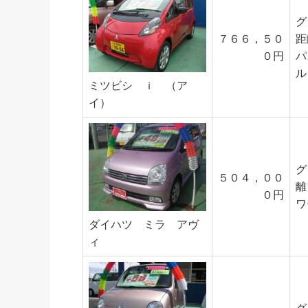
グ
７６６，５０
距
０円
パ
ル
ミツビシ ｉ （ア
イ）
グ
５０４，００
離
０円
ワ
ダイハツ ミラ アヴ
ィ