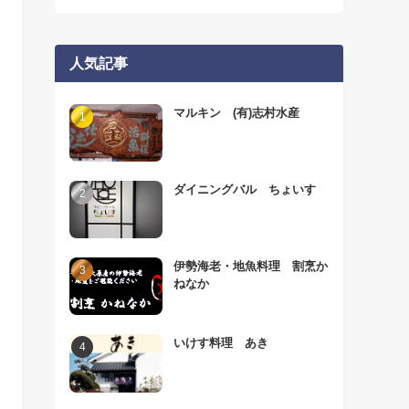
人気記事
マルキン (有)志村水産
ダイニングバル ちょいす
伊勢海老・地魚料理 割烹か
ねなか
いけす料理 あき