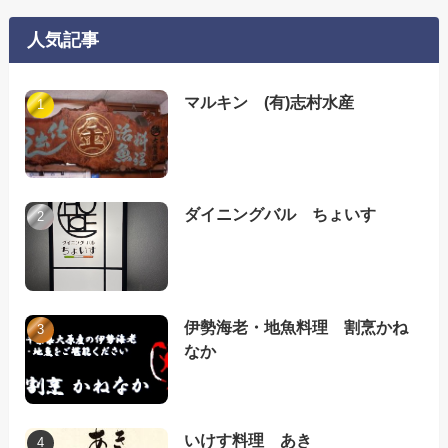
人気記事
マルキン (有)志村水産
ダイニングバル ちょいす
伊勢海老・地魚料理 割烹かね
なか
いけす料理 あき