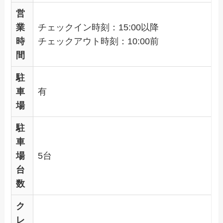
営
業
チェックイン時刻：15:00以降
時
チェックアウト時刻：10:00前
間
駐
車
有
場
駐
車
場
5台
台
数
ク
レ