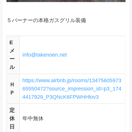
５バーナーの本格ガスグリル装備
E
メ
info@takenoen.net
ー
ル
https://www.airbnb.jp/rooms/13475605973
Ｈ
65550472?source_impression_id=p3_174
Ｐ
4417929_P3QNcK6FPWHHlov3
定
休
年中無休
日