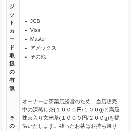
ジ
ッ
JCB
ト
Visa
カ
Master
ー
ド
アメックス
取
その他
扱
の
有
無
オーナーは茶葉店経営のため、当店販売
中の深蒸し茶(１０００円/１００g)と高級
そ
抹茶入り玄米茶(１０００円/２００g)を提
の
供いたします。残ったお茶はお持ち帰り