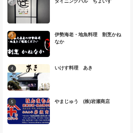
ダイニングバル ちょいす
伊勢海老・地魚料理 割烹かね
なか
いけす料理 あき
やまじゅう (株)岩瀬商店