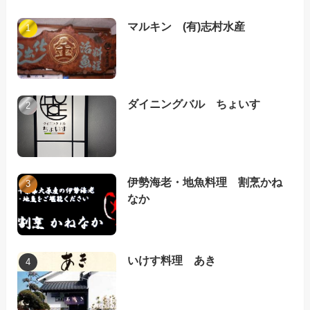
マルキン (有)志村水産
ダイニングバル ちょいす
伊勢海老・地魚料理 割烹かね
なか
いけす料理 あき