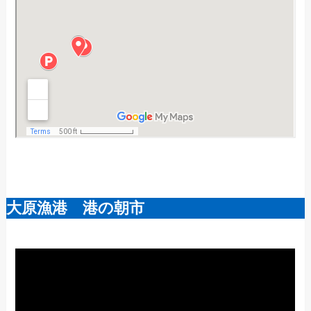
大原漁港 港の朝市